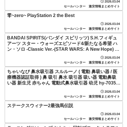
2026.03.04
セールハンター 激安情報まとめサイト
零~zero~ PlayStation 2 the Best
2026.03.04
セールハンター 激安情報まとめサイト
BANDAI SPIRITS(バンダイ スピリッツ) S.H.フィギュ
アーツ スター・ウォーズエピソード4/新たなる希望 ハ
ン・ソロ -Classic Ver.-(STAR WARS: A New Hope) 約
150mm PVC&ABS製 塗装済み可動フィギュア
2026.03.04
セールハンター 激安情報まとめサイト
ちゃいなび 鼻水吸引器 スルルーノ ( 電動 鼻吸い器 / 医
療機器認証取得 ) 鼻 吸引 鼻水 吸引器 吸い器 電動鼻吸
い器 新生児 赤ちゃん 電動式鼻水吸引器 幼児 hy-7035
子供 鼻吸い取り器 新生児から 静音 ベビー用品 静音 静
2026.03.04
か
セールハンター 激安情報まとめサイト
ステークスウィナー2最強馬伝説
2026.03.04
セールハンター 激安情報まとめサイト