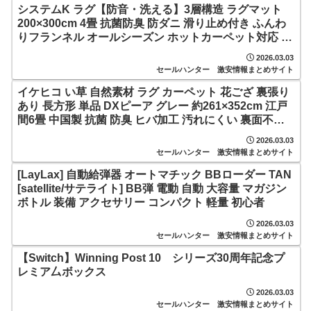
システムK ラグ【防音・洗える】3層構造 ラグマット
200×300cm 4畳 抗菌防臭 防ダニ 滑り止め付き ふんわ
りフランネル オールシーズン ホットカーペット対応 絨
毯 カーペット 低ホルムアルデヒド グリーン
2026.03.03
セールハンター 激安情報まとめサイト
イケヒコ い草 自然素材 ラグ カーペット 花ござ 裏張り
あり 長方形 単品 DXピーア グレー 約261×352cm 江戸
間6畳 中国製 抗菌 防臭 ヒバ加工 汚れにくい 裏面不織
布 ずれにくい 洗濯不可 市松柄 和モダン アジアンテイ
2026.03.03
スト シンプル おしゃれ #1030340130602
セールハンター 激安情報まとめサイト
[LayLax] 自動給弾器 オートマチック BBローダー TAN
[satellite/サテライト] BB弾 電動 自動 大容量 マガジン
ボトル 装備 アクセサリー コンパクト 軽量 初心者
2026.03.03
セールハンター 激安情報まとめサイト
【Switch】Winning Post 10 シリーズ30周年記念プ
レミア厶ボックス
2026.03.03
セールハンター 激安情報まとめサイト