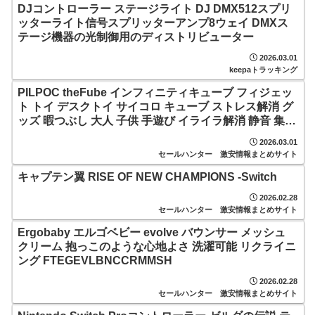
DJコントローラー ステージライト DJ DMX512スプリ
ッターライト信号スプリッターアンプ8ウェイ DMXス
テージ機器の光制御用のディストリビューター
2026.03.01
keepaトラッキング
PILPOC theFube インフィニティキューブ フィジェッ
ト トイ デスクトイ サイコロ キューブ ストレス解消 グ
ッズ 暇つぶし 大人 子供 手遊び イライラ解消 静音 集中
力 リラックス 気分転換 おもちゃ 金属 デスクトイ 専用
2026.03.01
保護ケース付き （グリーン）
セールハンター 激安情報まとめサイト
キャプテン翼 RISE OF NEW CHAMPIONS -Switch
2026.02.28
セールハンター 激安情報まとめサイト
Ergobaby エルゴベビー evolve バウンサー メッシュ
クリーム 抱っこのような心地よさ 洗濯可能 リクライニ
ング FTEGEVLBNCCRMMSH
2026.02.28
セールハンター 激安情報まとめサイト