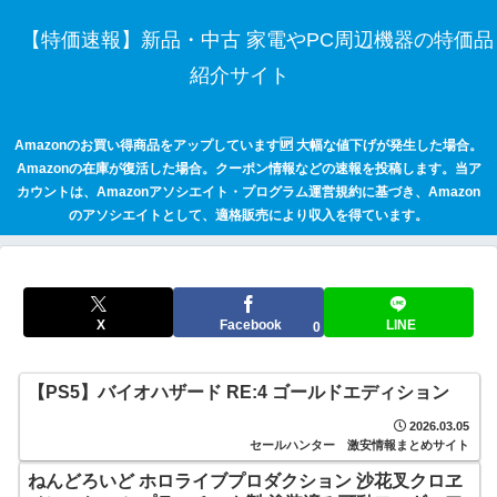
【特価速報】新品・中古 家電やPC周辺機器の特価品
紹介サイト
Amazonのお買い得商品をアップしています🆙 大幅な値下げが発生した場合。
Amazonの在庫が復活した場合。クーポン情報などの速報を投稿します。当ア
カウントは、Amazonアソシエイト・プログラム運営規約に基づき、Amazon
のアソシエイトとして、適格販売により収入を得ています。
X
Facebook
LINE
0
【PS5】バイオハザード RE:4 ゴールドエディション
2026.03.05
セールハンター 激安情報まとめサイト
ねんどろいど ホロライブプロダクション 沙花叉クロヱ