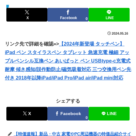
セールハンター 激安情報まとめサイト
X
Facebook
LINE
0
2024.05.16
リンク先で詳細を確認=>
【2024年新登場 タッチペン】
iPad ペン スタイラスペン タブレット 急速充電 極細 アッ
プルペンシル互換ペン あいぱっと ペン USBtype-c充電式
耐摩 傾き感知/誤作動防止/磁気吸着対応 三つ交換用ペン先
付き 2018年以降iPad/iPad Pro/iPad air/iPad mini対応
シェアする
X
Facebook
LINE
0
【特価速報】新品・中古 家電やPC周辺機器の特価品紹介サイ