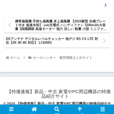
ト
携帯扇風機 手持ち扇風機 卓上扇風機 【2024新型 冷感プレー
ト付き 急速冷却】 usb充電式 ハンディファン 3200mAh大容
量 3段階調節 高速モーター 強力 涼しい 軽量 小型 ミニファン
カラビナ&スタンド付き 携帯 扇風機 ハンディ扇風機 熱中症対
策 アウトドア/花火大会/スポーツ観戦/オフィス/テレワークな
DXアンテナ デジタルレベルチェッカー 地デジ BS CS LTE 対
どに適用 母の日 父の日 プレゼント ギフト (ネイビー)
応【2K 4K 8K 対応】 LC60WS
ホーム
セールハンター 激安情報まとめサイト
【特価速報】新品・中古 家電やPC周辺機器の特価
品紹介サイト
© 2024 【特価速報】新品・中古 家電やPC周辺機器の特価品紹介サ
イト.