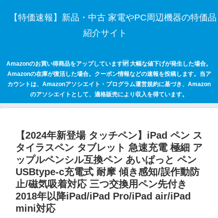
【特価速報】新品・中古 家電やPC周辺機器の特価品
紹介サイト
Amazonのお買い得商品をアップしています🆙 大幅な値下げが発生した場合。
Amazonの在庫が復活した場合。クーポン情報などの速報を投稿します。当ア
カウントは、Amazonアソシエイト・プログラム運営規約に基づき、Amazon
のアソシエイトとして、適格販売により収入を得ています。
【2024年新登場 タッチペン】iPad ペン ス
タイラスペン タブレット 急速充電 極細 ア
ップルペンシル互換ペン あいぱっと ペン
USBtype-c充電式 耐摩 傾き感知/誤作動防
止/磁気吸着対応 三つ交換用ペン先付き
2018年以降iPad/iPad Pro/iPad air/iPad
mini対応