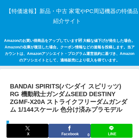
【特価速報】新品・中古 家電やPC周辺機器の特価品
紹介サイト
Amazonのお買い得商品をアップしています🆙 大幅な値下げが発生した場合。
Amazonの在庫が復活した場合。クーポン情報などの速報を投稿します。当ア
カウントは、Amazonアソシエイト・プログラム運営規約に基づき、Amazon
のアソシエイトとして、適格販売により収入を得ています。
BANDAI SPIRITS(バンダイ スピリッツ)
RG 機動戦士ガンダムSEED DESTINY
ZGMF-X20A ストライクフリーダムガンダ
ム 1/144スケール 色分け済みプラモデル
keepaトラッキング
X
Facebook
LINE
0