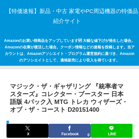
【特価速報】新品・中古 家電やPC周辺機器の特価品
紹介サイト
Amazonのお買い得商品をアップしています🆙 大幅な値下げが発生した場合。
Amazonの在庫が復活した場合。クーポン情報などの速報を投稿します。当ア
カウントは、Amazonアソシエイト・プログラム運営規約に基づき、Amazon
のアソシエイトとして、適格販売により収入を得ています。
マジック・ザ・ギャザリング 『統率者マ
スターズ』コレクター・ブースター 日本
語版 4パック入 MTG トレカ ウィザーズ・
オブ・ザ・コースト D20151400
keepaトラッキング
X
Facebook
LINE
0