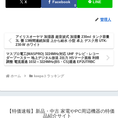
X
Facebook
LINE
0
管理人
アイリスオーヤマ 加湿器 超音波式 加湿量 230ml タンク容量
3L 畳 13時間連続加湿 上から給水 小型 卓上 デスク用 UTK-
230-W ホワイト
マスプロ電工(MASPRO) 3224MHz対応 UHF テレビ・レコー
ダーブースター 地上デジタル放送 2出力 HSマーク規格 利得
調整 電流通過 1032～3224MHz(BS・CS)通過 EP2UTRBC
ホーム
keepaトラッキング
【特価速報】新品・中古 家電やPC周辺機器の特価
品紹介サイト