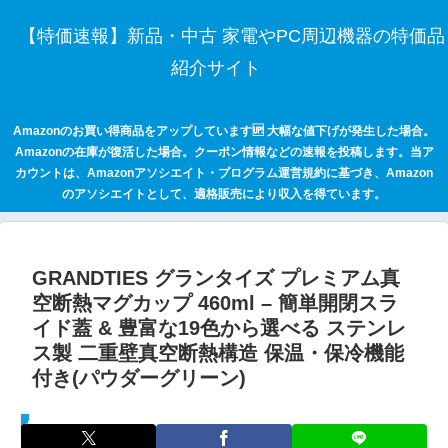
【特価速報】新品・中古 家電やPC周辺機器の特価品
紹介サイト
Amazonのお買い得商品をアップしています🆙 大幅な値下げが発生した場合。
Amazonの在庫が復活した場合。クーポン情報などの速報を投稿します。当ア
カウントは、Amazonアソシエイト・プログラム運営規約に基づき、Amazon
のアソシエイトとして、適格販売により収入を得ています。
GRANDTIES グランタイズ プレミアム真
空断熱マグカップ 460ml – 簡単開閉スラ
イド蓋 & 豊富な19色から選べる ステンレ
ス製 二重壁真空断熱構造 保温・保冷機能
付き(パウダーグリーン)
セールハンター 激安情報まとめサイト