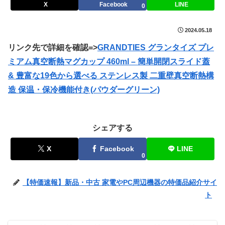
X
Facebook
LINE
0
2024.05.18
リンク先で詳細を確認=>
GRANDTIES グランタイズ プレ
ミアム真空断熱マグカップ 460ml – 簡単開閉スライド蓋
& 豊富な19色から選べる ステンレス製 二重壁真空断熱構
造 保温・保冷機能付き(パウダーグリーン)
シェアする
X
Facebook
LINE
0
【特価速報】新品・中古 家電やPC周辺機器の特価品紹介サイ
ト