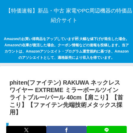
【特価速報】新品・中古 家電やPC周辺機器の特価品
紹介サイト
Amazonのお買い得商品をアップしています🆙 大幅な値下げが発生した場合。
Amazonの在庫が復活した場合。クーポン情報などの速報を投稿します。当ア
カウントは、Amazonアソシエイト・プログラム運営規約に基づき、Amazon
のアソシエイトとして、適格販売により収入を得ています。
phiten(ファイテン) RAKUWA ネックレス
ワイヤー EXTREME ミラーボールツイン
ライトブルー/パール 40cm【肩こり】【首
こり】【ファイテン先端技術メタックス採
用】
セールハンター 激安情報まとめサイト