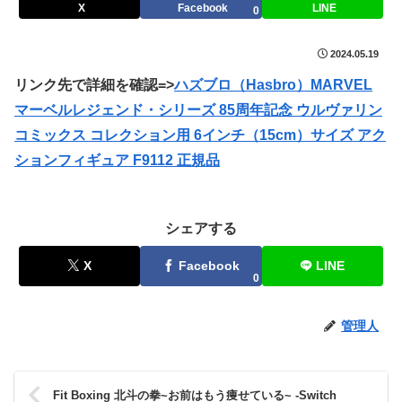
X
Facebook
LINE
0
2024.05.19
リンク先で詳細を確認=>
ハズブロ（Hasbro）MARVEL
マーベルレジェンド・シリーズ 85周年記念 ウルヴァリン
コミックス コレクション用 6インチ（15cm）サイズ アク
ションフィギュア F9112 正規品
シェアする
X
Facebook
LINE
0
管理人
Fit Boxing 北斗の拳~お前はもう痩せている~ -Switch