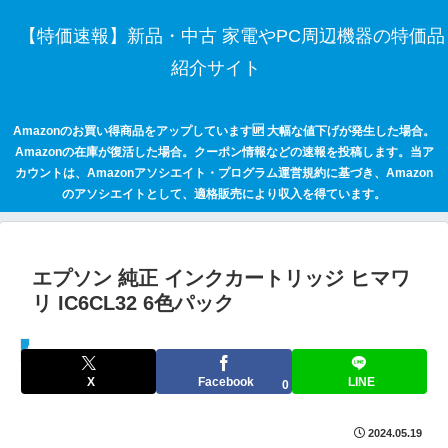
【特価速報】新品・中古 家電やPC周辺機器の特価品
紹介サイト
Amazonのお買い得商品をアップしています🆙 大幅な値下げが発生した場合。
Amazonの在庫が復活した場合。クーポン情報などの速報を投稿します。当ア
カウントは、Amazonアソシエイト・プログラム運営規約に基づき、Amazon
のアソシエイトとして、適格販売により収入を得ています。
エプソン 純正 インクカートリッジ ヒマワ
リ IC6CL32 6色パック
セールハンター 激安情報まとめサイト
X
Facebook
LINE
0
2024.05.19