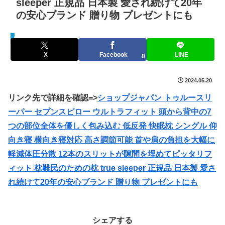
sleeper 正規品 日本製 愛され続けて20年
の安心ブランド 贈り物 プレゼントにも
セールハンター 激安情報まとめサイト
X
Facebook
LINE
0
2024.05.20
リンク先で詳細を確認=>
ショップジャパン トゥルースリ
ーパー セブンスピロー ウルトラフィット 頭から背中の7
つの部位全体を優しく包み込む 低反発 快眠枕 シングル 仰
向き寝 横向き寝対応 高さ調節可能 首や肩の負担を大幅に
軽減体圧分散 12本のスリットが隙間を埋めてピッタリフ
ィット 枕難民のための枕 true sleeper 正規品 日本製 愛さ
れ続けて20年の安心ブランド 贈り物 プレゼントにも
シェアする