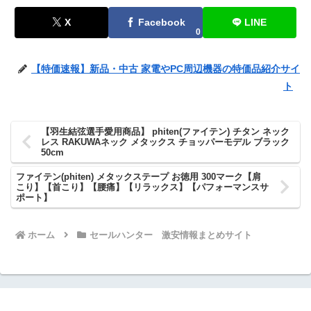
X
Facebook
LINE
0
【特価速報】新品・中古 家電やPC周辺機器の特価品紹介サイ
ト
【羽生結弦選手愛用商品】 phiten(ファイテン) チタン ネック
レス RAKUWAネック メタックス チョッパーモデル ブラック
50cm
ファイテン(phiten) メタックステープ お徳用 300マーク【肩
こり】【首こり】【腰痛】【リラックス】【パフォーマンスサ
ポート】
ホーム
セールハンター 激安情報まとめサイト