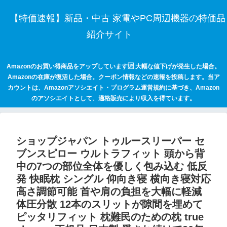
【特価速報】新品・中古 家電やPC周辺機器の特価品
紹介サイト
Amazonのお買い得商品をアップしています🆙 大幅な値下げが発生した場合。
Amazonの在庫が復活した場合。クーポン情報などの速報を投稿します。当ア
カウントは、Amazonアソシエイト・プログラム運営規約に基づき、Amazon
のアソシエイトとして、適格販売により収入を得ています。
ショップジャパン トゥルースリーパー セ
ブンスピロー ウルトラフィット 頭から背
中の7つの部位全体を優しく包み込む 低反
発 快眠枕 シングル 仰向き寝 横向き寝対応
高さ調節可能 首や肩の負担を大幅に軽減
体圧分散 12本のスリットが隙間を埋めて
ピッタリフィット 枕難民のための枕 true