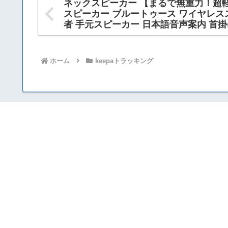
ネックスピーカー 【まるで無重力！超軽量78g
スピーカー ブルートゥース ワイヤレス
者 手元スピーカー 日本語音声案内 首掛
ウェアラブルスピーカー マイク付き 2
話/テレビ/ゲーミング/家事/テレワーク 防水I
ホーム
keepaトラッキング