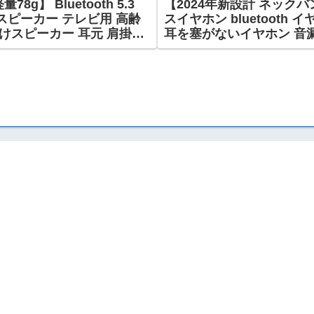
】 Bluetooth 5.3
【2024年新設計 ネック
スピーカー テレビ用 高齢
スイヤホン bluetooth イ
けスピーカー 耳元 肩掛け
耳を塞がないイヤホン 音漏れ
台同時接続 ハンズフリー通
音質 ながら聴きイヤホン 
PX4 Skybest
ホン Type-C急速充電 
レゼントに最適