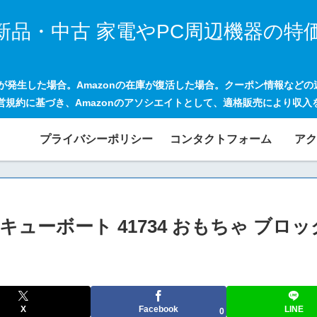
新品・中古 家電やPC周辺機器の特
げが発生した場合。Amazonの在庫が復活した場合。クーポン情報など
営規約に基づき、Amazonのアソシエイトとして、適格販売により収入
プライバシーポリシー
コンタクトフォーム
アク
スキューボート 41734 おもちゃ ブロ
X
Facebook
LINE
0