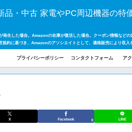
新品・中古 家電やPC周辺機器の特
げが発生した場合。Amazonの在庫が復活した場合。クーポン情報など
営規約に基づき、Amazonのアソシエイトとして、適格販売により収入
プライバシーポリシー
コンタクトフォーム
アク
5
X
Facebook
LINE
0