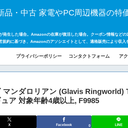
新品・中古 家電やPC周辺機器の特
げが発生した場合。Amazonの在庫が復活した場合。クーポン情報など
営規約に基づき、Amazonのアソシエイトとして、適格販売により収入
プライバシーポリシー
コンタクトフォーム
アク
ロリアン (Glavis Ringworld) The
 対象年齢4歳以上, F9985
X
Facebook
LINE
0