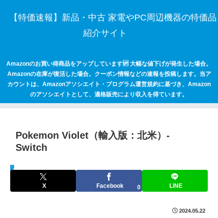
【特価速報】新品・中古 家電やPC周辺機器の特価品
紹介サイト
Amazonのお買い得商品をアップしています🆙 大幅な値下げが発生した場合。
Amazonの在庫が復活した場合。クーポン情報などの速報を投稿します。当ア
カウントは、Amazonアソシエイト・プログラム運営規約に基づき、Amazon
のアソシエイトとして、適格販売により収入を得ています。
Pokemon Violet（輸入版：北米）‐
Switch
セールハンター 激安情報まとめサイト
X
Facebook
LINE
0
2024.05.22