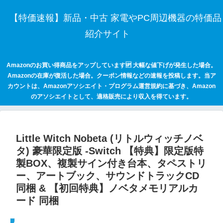
【特価速報】新品・中古 家電やPC周辺機器の特価品
紹介サイト
Amazonのお買い得商品をアップしています🆙 大幅な値下げが発生した場合。
Amazonの在庫が復活した場合。クーポン情報などの速報を投稿します。当ア
カウントは、Amazonアソシエイト・プログラム運営規約に基づき、Amazon
のアソシエイトとして、適格販売により収入を得ています。
Little Witch Nobeta (リトルウィッチノベ
タ) 豪華限定版 -Switch 【特典】限定版特
製BOX、複製サイン付き台本、タペストリ
ー、アートブック、サウンドトラックCD
同梱 & 【初回特典】ノベタメモリアルカ
ード 同梱