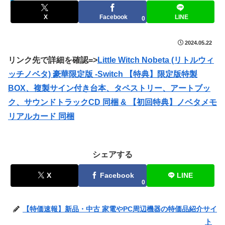
セールハンター 激安情報まとめサイト
X
Facebook
LINE
0
2024.05.22
リンク先で詳細を確認=>
Little Witch Nobeta (リトルウィ
ッチノベタ) 豪華限定版 -Switch 【特典】限定版特製
BOX、複製サイン付き台本、タペストリー、アートブッ
ク、サウンドトラックCD 同梱 & 【初回特典】ノベタメモ
リアルカード 同梱
シェアする
X
Facebook
LINE
0
【特価速報】新品・中古 家電やPC周辺機器の特価品紹介サイ
ト