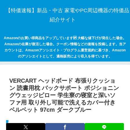
【特価速報】新品・中古 家電やPC周辺機器の特価品
紹介サイト
Amazonのお買い得商品をアップしています🆙 大幅な値下げが発生した場合。
Amazonの在庫が復活した場合。クーポン情報などの速報を投稿します。当ア
カウントは、Amazonアソシエイト・プログラム運営規約に基づき、Amazon
のアソシエイトとして、適格販売により収入を得ています。
VERCART ヘッドボード 布張りクッショ
ン 読書用枕 バックサポート ポジショニン
グウェッジピロー 学生寮の寝室と深いソ
ファ用 取り外し可能で洗えるカバー付き
ベルベット 97cm ダークブルー
セールハンター 激安情報まとめサイト