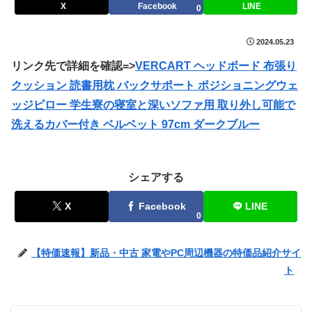
X
Facebook
LINE
0
2024.05.23
リンク先で詳細を確認=>
VERCART ヘッドボード 布張り
クッション 読書用枕 バックサポート ポジショニングウェ
ッジピロー 学生寮の寝室と深いソファ用 取り外し可能で
洗えるカバー付き ベルベット 97cm ダークブルー
シェアする
X
Facebook
LINE
0
【特価速報】新品・中古 家電やPC周辺機器の特価品紹介サイ
ト