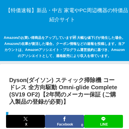
【特価速報】新品・中古 家電やPC周辺機器の特価品
紹介サイト
Amazonのお買い得商品をアップしています🆙 大幅な値下げが発生した場合。
Amazonの在庫が復活した場合。クーポン情報などの速報を投稿します。当ア
カウントは、Amazonアソシエイト・プログラム運営規約に基づき、Amazon
のアソシエイトとして、適格販売により収入を得ています。
Dyson(ダイソン) スティック掃除機 コー
ドレス 全方向駆動 Omni-glide Complete
(SV19 OF2)【2年間のメーカー保証 (ご購
入製品の登録が必要)】
セールハンター 激安情報まとめサイト
X
Facebook
LINE
0