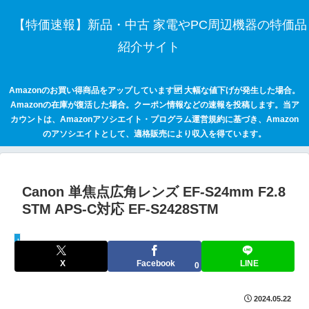
【特価速報】新品・中古 家電やPC周辺機器の特価品
紹介サイト
Amazonのお買い得商品をアップしています🆙 大幅な値下げが発生した場合。
Amazonの在庫が復活した場合。クーポン情報などの速報を投稿します。当ア
カウントは、Amazonアソシエイト・プログラム運営規約に基づき、Amazon
のアソシエイトとして、適格販売により収入を得ています。
Canon 単焦点広角レンズ EF-S24mm F2.8
STM APS-C対応 EF-S2428STM
keepaトラッキング
X
Facebook
LINE
0
2024.05.22