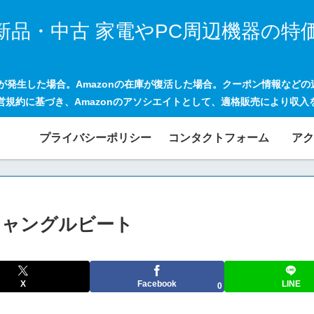
新品・中古 家電やPC周辺機器の特
げが発生した場合。Amazonの在庫が復活した場合。クーポン情報など
営規約に基づき、Amazonのアソシエイトとして、適格販売により収入
プライバシーポリシー
コンタクトフォーム
アク
 ジャングルビート
X
Facebook
LINE
0