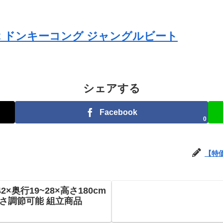
ぶ ドンキーコング ジャングルビート
シェアする
Facebook
0
【特
2×奥行19~28×高さ180cm
高さ調節可能 組立商品