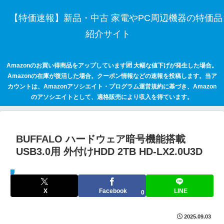
【特価速報】新品・中古 家電やPC周辺機器の特価品
紹介サイト
Amazonのお買い得商品をアップしています🆙 大幅な値下げが発生した場合。
Amazonの在庫が復活した場合。クーポン情報などの速報を投稿します。当ア
カウントは、Amazonアソシエイト・プログラム運営規約に基づき、Amazon
のアソシエイトとして、適格販売により収入を得ています。
BUFFALO ハードウェア暗号機能搭載
USB3.0用 外付けHDD 2TB HD-LX2.0U3D
セールハンター 激安情報まとめサイト
X
Facebook
LINE
0
2025.09.03