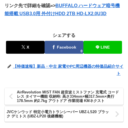
リンク先で詳細を確認=>
BUFFALO ハードウェア暗号機
能搭載 USB3.0用 外付けHDD 2TB HD-LX2.0U3D
シェアする
X
Facebook
LINE
0
【特価速報】新品・中古 家電やPC周辺機器の特価品紹介サイ
ト
AirRevolution MIST FAN 超音波ミストファン 充電式 コード
レス タイマー機能 収納時: 高さ334mm×幅317.5mm×奥行
178.5mm 約2.7kg アウトドア 作業現場 KMネクスト
JVCケンウッド 特定小電力トランシーバー UBZ-LS20 ブラッ
ク デミトス (UBZ-LP20 後継機種)