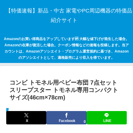
【特価速報】新品・中古 家電やPC周辺機器の特価品
紹介サイト
Amazonのお買い得商品をアップしています🆙 大幅な値下げが発生した場合。
Amazonの在庫が復活した場合。クーポン情報などの速報を投稿します。当ア
カウントは、Amazonアソシエイト・プログラム運営規約に基づき、Amazon
のアソシエイトとして、適格販売により収入を得ています。
コンビ トモネル用ベビー布団 7点セット
スリープスター トモネル専用コンパクト
サイズ(46cm×78cm)
セールハンター 激安情報まとめサイト
X
Facebook
LINE
0