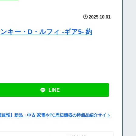
2025.10.01
E モンキー・D・ルフィ -ギア5- 約
LINE
価速報】新品・中古 家電やPC周辺機器の特価品紹介サイト