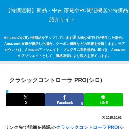
【特価速報】新品・中古 家電やPC周辺機器の特価品
紹介サイト
Amazonのお買い得商品をアップしています🆙 大幅な値下げが発生した場合。
Amazonの在庫が復活した場合。クーポン情報などの速報を投稿します。当ア
カウントは、Amazonアソシエイト・プログラム運営規約に基づき、Amazon
のアソシエイトとして、適格販売により収入を得ています。
クラシックコントローラ PRO(シロ)
keepaトラッキング
X
Facebook
LINE
0
2025.10.01
リンク先で詳細を確認=>
クラシックコントローラ PRO(シ