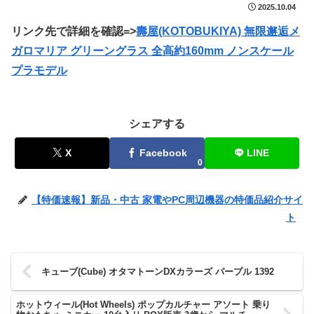
2025.10.04
リンク先で詳細を確認=>
壽屋(KOTOBUKIYA) 無限邂逅メ
ガロマリア グリーングラス 全高約160mm ノンスケール
プラモデル
シェアする
X
Facebook
LINE
0
【特価速報】新品・中古 家電やPC周辺機器の特価品紹介サイ
ト
キューブ(Cube) オタマトーンDXカラーズ パープル 1392
ホットウィール(Hot Wheels) ポップカルチャー アソート 乗り