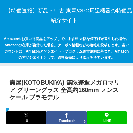
【特価速報】新品・中古 家電やPC周辺機器の特価品
紹介サイト
Amazonのお買い得商品をアップしています🆙 大幅な値下げが発生した場合。
Amazonの在庫が復活した場合。クーポン情報などの速報を投稿します。当ア
カウントは、Amazonアソシエイト・プログラム運営規約に基づき、Amazon
のアソシエイトとして、適格販売により収入を得ています。
壽屋(KOTOBUKIYA) 無限邂逅メガロマリ
ア グリーングラス 全高約160mm ノンス
ケール プラモデル
セールハンター 激安情報まとめサイト
X
Facebook
LINE
0