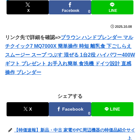
セールハンター 激安情報まとめサイト
X
Facebook
LINE
0
2025.10.08
リンク先で詳細を確認=>
ブラウン ハンドブレンダー マル
チクイック7 MQ7000X 簡単操作 時短 離乳食 下ごしらえ
スムージー スープ つぶす 混ぜる 1台2役 ハイパワー400W
ギフト プレゼント お手入れ簡単 食洗機 ドイツ設計 直感
操作 ブレンダー
シェアする
X
Facebook
LINE
0
【特価速報】新品・中古 家電やPC周辺機器の特価品紹介サイ
ト