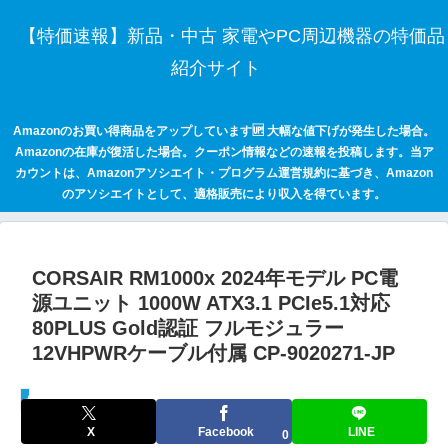
【特価速報】新品・中古 家電やPC周辺機器の特価品
紹介サイト
Amazonのお買い得商品をアップしています🆙 大幅な値下げが発生した場合。
Amazonの在庫が復活した場合。クーポン情報などの速報を投稿します。当ア
カウントは、Amazonアソシエイト・プログラム運営規約に基づき、Amazon
のアソシエイトとして、適格販売により収入を得ています。
CORSAIR RM1000x 2024年モデル PC電
源ユニット 1000W ATX3.1 PCIe5.1対応
80PLUS Gold認証 フルモジュラー
12VHPWRケーブル付属 CP-9020271-JP
セールハンター 激安情報まとめサイト
X
Facebook
LINE
0