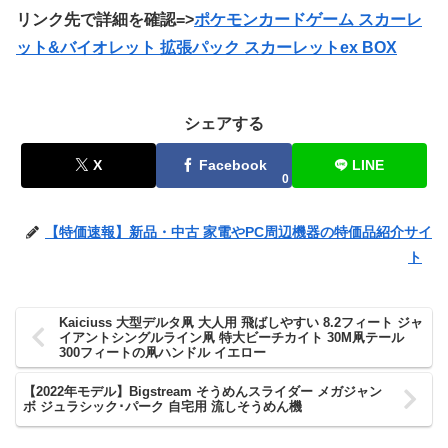
リンク先で詳細を確認=>
ポケモンカードゲーム スカーレ
ット&バイオレット 拡張パック スカーレットex BOX
シェアする
X
Facebook
LINE
0
【特価速報】新品・中古 家電やPC周辺機器の特価品紹介サイ
ト
Kaiciuss 大型デルタ凧 大人用 飛ばしやすい 8.2フィート ジャ
イアントシングルライン凧 特大ビーチカイト 30M凧テール
300フィートの凧ハンドル イエロー
【2022年モデル】Bigstream そうめんスライダー メガジャン
ボ ジュラシック･パーク 自宅用 流しそうめん機