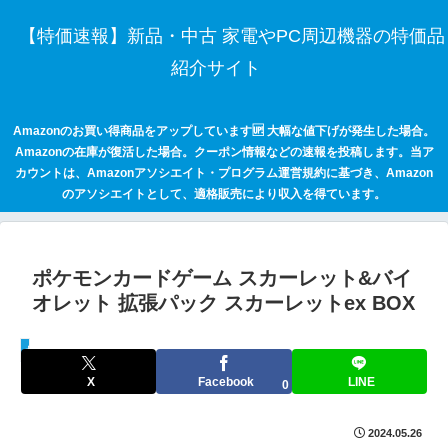
【特価速報】新品・中古 家電やPC周辺機器の特価品
紹介サイト
Amazonのお買い得商品をアップしています🆙 大幅な値下げが発生した場合。
Amazonの在庫が復活した場合。クーポン情報などの速報を投稿します。当ア
カウントは、Amazonアソシエイト・プログラム運営規約に基づき、Amazon
のアソシエイトとして、適格販売により収入を得ています。
ポケモンカードゲーム スカーレット&バイ
オレット 拡張パック スカーレットex BOX
セールハンター 激安情報まとめサイト
X
Facebook
LINE
0
2024.05.26