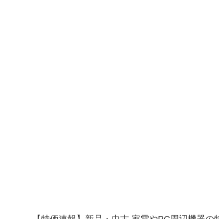
【特価速報】新品・中古 家電やPC周辺機器の