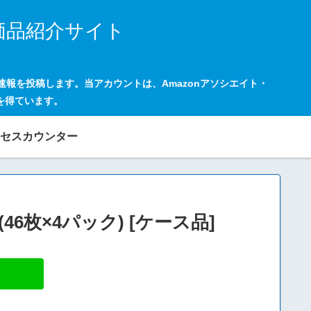
価品紹介サイト
の速報を投稿します。当アカウントは、Amazonアソシエイト・
を得ています。
セスカウンター
46枚×4パック) [ケース品]