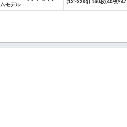
(12~22kg) 160枚(40枚
アムモデル