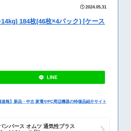
2024.05.31
g) 184枚(46枚×4パック) [ケース
LINE
価速報】新品・中古 家電やPC周辺機器の特価品紹介サイト
パンパース オムツ 通気性プラス