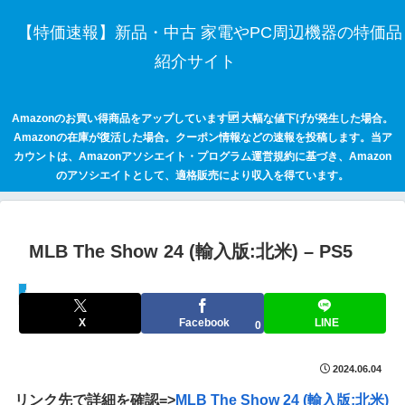
【特価速報】新品・中古 家電やPC周辺機器の特価品
紹介サイト
Amazonのお買い得商品をアップしています🆙 大幅な値下げが発生した場合。
Amazonの在庫が復活した場合。クーポン情報などの速報を投稿します。当ア
カウントは、Amazonアソシエイト・プログラム運営規約に基づき、Amazon
のアソシエイトとして、適格販売により収入を得ています。
MLB The Show 24 (輸入版:北米) – PS5
セールハンター 激安情報まとめサイト
X
Facebook
LINE
0
2024.06.04
リンク先で詳細を確認=>
MLB The Show 24 (輸入版:北米)