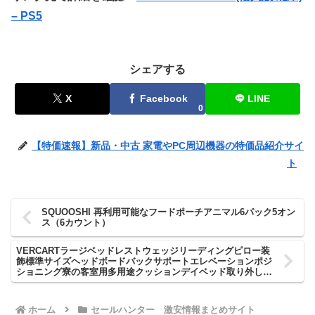
– PS5
シェアする
X
Facebook
LINE
0
【特価速報】新品・中古 家電やPC周辺機器の特価品紹介サイ
ト
SQUOOSHI 再利用可能なフードポーチアニマル6パック5オン
ス（6カウント）
VERCARTラージベッドレストウェッジリーディングピロー装
飾標準サイズヘッドボードバックサポートエレベーションポジ
ショニング寮の客室用多用途クッションデイベッド取り外し可
能で洗えるカバー付き ベルベット シアン 97cm
ホーム
セールハンター 激安情報まとめサイト