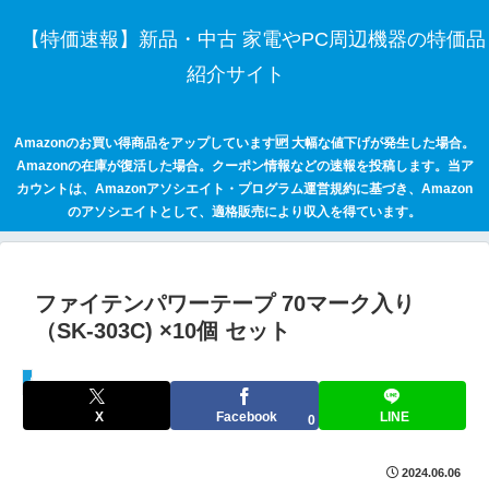
【特価速報】新品・中古 家電やPC周辺機器の特価品
紹介サイト
Amazonのお買い得商品をアップしています🆙 大幅な値下げが発生した場合。
Amazonの在庫が復活した場合。クーポン情報などの速報を投稿します。当ア
カウントは、Amazonアソシエイト・プログラム運営規約に基づき、Amazon
のアソシエイトとして、適格販売により収入を得ています。
ファイテンパワーテープ 70マーク入り
（SK-303C) ×10個 セット
セールハンター 激安情報まとめサイト
X
Facebook
LINE
0
2024.06.06