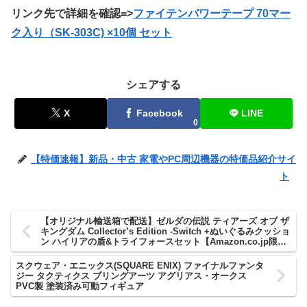
リンク先で詳細を確認=>
ファイテンパワーテープ 70マー
ク入り（SK-303C) ×10個 セット
シェアする
X
Facebook
LINE
0
【特価速報】新品・中古 家電やPC周辺機器の特価品紹介サイ
ト
【オリジナル輸送箱で配送】ゼルダの伝説 ティアーズ オブ ザ
キングダム Collector’s Edition -Switch +ぬいぐるみクッショ
ン ハイリアの盾&トライフォースセット【Amazon.co.jp限
定】ステンレスカトラリースプーン 同梱
スクウェア・エニックス(SQUARE ENIX) ファイナルファンタ
ジー タクティクス ブリングアーツ アグリアス・オークス
PVC製 塗装済み可動フィギュア