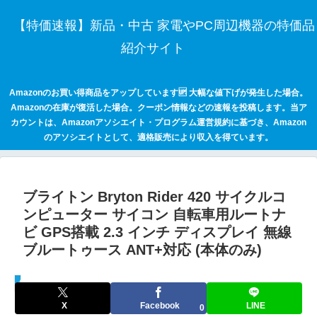
【特価速報】新品・中古 家電やPC周辺機器の特価品
紹介サイト
Amazonのお買い得商品をアップしています🆙 大幅な値下げが発生した場合。
Amazonの在庫が復活した場合。クーポン情報などの速報を投稿します。当ア
カウントは、Amazonアソシエイト・プログラム運営規約に基づき、Amazon
のアソシエイトとして、適格販売により収入を得ています。
ブライトン Bryton Rider 420 サイクルコ
ンピューター サイコン 自転車用ルートナ
ビ GPS搭載 2.3 インチ ディスプレイ 無線
ブルートゥース ANT+対応 (本体のみ)
セールハンター 激安情報まとめサイト
X
Facebook
LINE
0