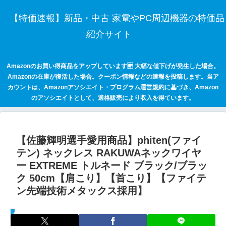
【特価速報】新品・中古 家電やPC周辺機器の特価品
紹介サイト
Amazonのお買い得商品をアップしています🆙 大幅な値下げが発生した場合。
Amazonの在庫が復活した場合。クーポン情報などの速報を投稿します。当ア
カウントは、Amazonアソシエイト・プログラム運営規約に基づき、Amazon
のアソシエイトとして、適格販売により収入を得ています。
【佐藤輝明選手愛用商品】phiten(ファイ
テン) ネックレス RAKUWAネックワイヤ
ー EXTREME トルネード ブラック/ブラッ
ク 50cm【肩こり】【首こり】【ファイテ
ン先端技術メタックス採用】
セールハンター 激安情報まとめサイト