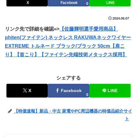
X
Facebook
LINE
0
2024.06.07
リンク先で詳細を確認=>
【佐藤輝明選手愛用商品】
phiten(ファイテン) ネックレス RAKUWAネックワイヤー
EXTREME トルネード ブラック/ブラック 50cm【肩こ
り】【首こり】【ファイテン先端技術メタックス採用】
シェアする
X
Facebook
LINE
0
【特価速報】新品・中古 家電やPC周辺機器の特価品紹介サイ
ト