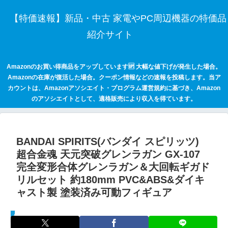
【特価速報】新品・中古 家電やPC周辺機器の特価品
紹介サイト
Amazonのお買い得商品をアップしています🆙 大幅な値下げが発生した場合。
Amazonの在庫が復活した場合。クーポン情報などの速報を投稿します。当ア
カウントは、Amazonアソシエイト・プログラム運営規約に基づき、Amazon
のアソシエイトとして、適格販売により収入を得ています。
BANDAI SPIRITS(バンダイ スピリッツ)
超合金魂 天元突破グレンラガン GX-107
完全変形合体グレンラガン＆大回転ギガド
リルセット 約180mm PVC&ABS&ダイキ
ャスト製 塗装済み可動フィギュア
セールハンター 激安情報まとめサイト