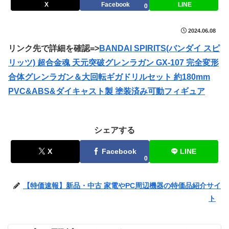
X
Facebook
LINE
0
2024.06.08
リンク先で詳細を確認=>
BANDAI SPIRITS(バンダイ スピ
リッツ) 超合金魂 天元突破グレンラガン GX-107 完全変形
合体グレンラガン＆大回転ギガドリルセット 約180mm
PVC&ABS&ダイキャスト製 塗装済み可動フィギュア
シェアする
X
Facebook
LINE
0
【特価速報】新品・中古 家電やPC周辺機器の特価品紹介サイ
ト