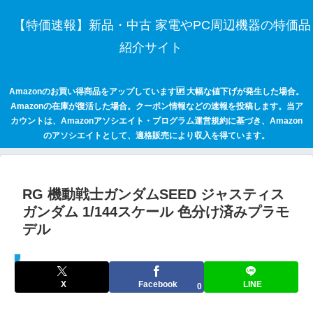
【特価速報】新品・中古 家電やPC周辺機器の特価品
紹介サイト
Amazonのお買い得商品をアップしています🆙 大幅な値下げが発生した場合。
Amazonの在庫が復活した場合。クーポン情報などの速報を投稿します。当ア
カウントは、Amazonアソシエイト・プログラム運営規約に基づき、Amazon
のアソシエイトとして、適格販売により収入を得ています。
RG 機動戦士ガンダムSEED ジャスティス
ガンダム 1/144スケール 色分け済みプラモ
デル
セールハンター 激安情報まとめサイト
X
Facebook
LINE
0