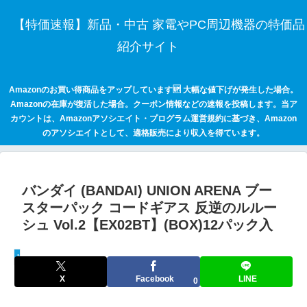
【特価速報】新品・中古 家電やPC周辺機器の特価品
紹介サイト
Amazonのお買い得商品をアップしています🆙 大幅な値下げが発生した場合。
Amazonの在庫が復活した場合。クーポン情報などの速報を投稿します。当ア
カウントは、Amazonアソシエイト・プログラム運営規約に基づき、Amazon
のアソシエイトとして、適格販売により収入を得ています。
バンダイ (BANDAI) UNION ARENA ブー
スターパック コードギアス 反逆のルルー
シュ Vol.2【EX02BT】(BOX)12パック入
keepaトラッキング
X
Facebook
LINE
0