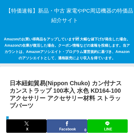
【特価速報】新品・中古 家電やPC周辺機器の特価品
紹介サイト
Amazonのお買い得商品をアップしています🆙 大幅な値下げが発生した場合。
Amazonの在庫が復活した場合。クーポン情報などの速報を投稿します。当ア
カウントは、Amazonアソシエイト・プログラム運営規約に基づき、Amazon
のアソシエイトとして、適格販売により収入を得ています。
日本紐釦貿易(Nippon Chuko) カン付ナス
カンストラップ 100本入 水色 KD164-100
アクセサリー アクセサリー材料 ストラッ
プパーツ
keepaトラッキング
X
Facebook
LINE
0