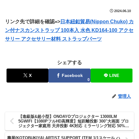
2024.06.10
リンク先で詳細を確認=>
日本紐釦貿易(Nippon Chuko) カ
ン付ナスカンストラップ 100本入 水色 KD164-100 アクセ
サリー アクセサリー材料 ストラップパーツ
シェアする
X
Facebook
LINE
0
管理人
【進級版&超小型】ONOAYOプロジェクター 13000LM
5GWIFI【1080PフルHD高輝度】短距離投影 300"大画面 プロ
ジェクター家庭用 天井投影 4K対応 ミラーリング対応 50%ズ
ーム機能 台形補正 天井吊り可 携帯/パソコン/タブレット対応
E16ホワイト
壽屋(KOTOBUKIYA) ARTIST SUPPORT ITEM 1/1スケール ハ