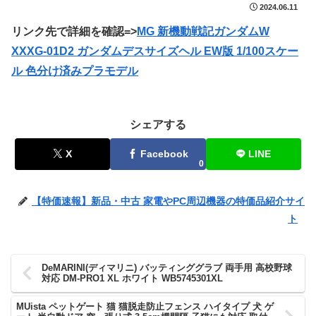
2024.06.11
リンク先で詳細を確認=>
MG 新機動戦記ガンダムW
XXXG-01D2 ガンダムデスサイズヘル EW版 1/100スケー
ル 色分け済みプラモデル
シェアする
X
Facebook
LINE
0
【特価速報】新品・中古 家電やPC周辺機器の特価品紹介サイ
ト
DeMARINI(ディマリニ) バッティンググラブ 両手用 高校野球
対応 DM-PRO1 XL ホワイト WB5745301XL
MUista ペットゲート 猫 猫脱走防止フェンス ハイタイプ 犬 ゲ