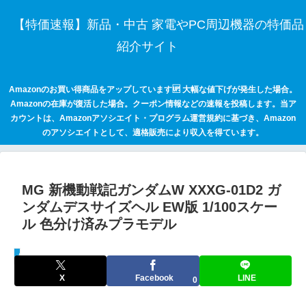
【特価速報】新品・中古 家電やPC周辺機器の特価品
紹介サイト
Amazonのお買い得商品をアップしています🆙 大幅な値下げが発生した場合。
Amazonの在庫が復活した場合。クーポン情報などの速報を投稿します。当ア
カウントは、Amazonアソシエイト・プログラム運営規約に基づき、Amazon
のアソシエイトとして、適格販売により収入を得ています。
MG 新機動戦記ガンダムW XXXG-01D2 ガ
ンダムデスサイズヘル EW版 1/100スケー
ル 色分け済みプラモデル
セールハンター 激安情報まとめサイト
X
Facebook
LINE
0