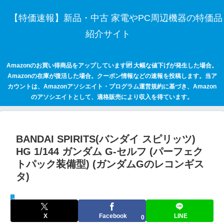
【特価速報】新品・中古 家電やPC周辺機器の特価品
紹介サイト
Amazonのお買い得商品をアップしています🆙 大幅な値下げが発生した場合。
Amazonの在庫が復活した場合。クーポン情報などの速報を投稿します。当ア
カウントは、Amazonアソシエイト・プログラム運営規約に基づき、Amazon
のアソシエイトとして、適格販売により収入を得ています。
BANDAI SPIRITS(バンダイ スピリッツ)
HG 1/144 ガンダム G-セルフ (パーフェク
トパック装備型) (ガンダムGのレコンギス
タ)
keepaトラッキング
X
Facebook
LINE
0