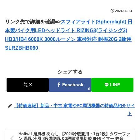
2024.06.13
リンク先で詳細を確認=>
スフィアライト(Spherelight) 日
本製バイク用LEDヘッドライト RIZING3(ライジング3)
HB3/HB4 6000K 3000ルーメン 車検対応 耐振20G 2輪用
SLRZBHB060
シェアする
X
Facebook
LINE
0
【特価速報】新品・中古 家電やPC周辺機器の特価品紹介サイ
ト
Holiwil 扇風機 羽なし 【2024冷暖兼用・1台2役】タワーファ
ン 温風 冷風 8段階送風＆3段階温風切替 9Hタイマー 静音