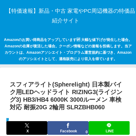
【特価速報】新品・中古 家電やPC周辺機器の特価品
紹介サイト
Amazonのお買い得商品をアップしています🆙 大幅な値下げが発生した場合。
Amazonの在庫が復活した場合。クーポン情報などの速報を投稿します。当ア
カウントは、Amazonアソシエイト・プログラム運営規約に基づき、Amazon
のアソシエイトとして、適格販売により収入を得ています。
スフィアライト(Spherelight) 日本製バイ
ク用LEDヘッドライト RIZING3(ライジン
グ3) HB3/HB4 6000K 3000ルーメン 車検
対応 耐振20G 2輪用 SLRZBHB060
セールハンター 激安情報まとめサイト
X
Facebook
LINE
0