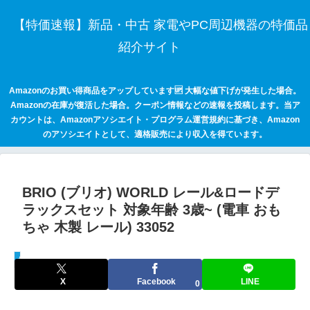
【特価速報】新品・中古 家電やPC周辺機器の特価品
紹介サイト
Amazonのお買い得商品をアップしています🆙 大幅な値下げが発生した場合。
Amazonの在庫が復活した場合。クーポン情報などの速報を投稿します。当ア
カウントは、Amazonアソシエイト・プログラム運営規約に基づき、Amazon
のアソシエイトとして、適格販売により収入を得ています。
BRIO (ブリオ) WORLD レール&ロードデ
ラックスセット 対象年齢 3歳~ (電車 おも
ちゃ 木製 レール) 33052
セールハンター 激安情報まとめサイト
X
Facebook
LINE
0