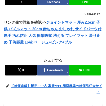
X
Facebook
LINE
0
2024.06.22
リンク先で詳細を確認=>
ジョイントマット 厚み2.5cm 子
供 パズルマット 30cm 赤ちゃん おしゃれ サイドパーツ付
厚手 汚れ防止 人気 衝撃吸収 洗える プレイマット 滑り止
め 子供部屋 16枚 ベージュ+ピンク+ブルー
シェアする
X
Facebook
LINE
0
【特価速報】新品・中古 家電やPC周辺機器の特価品紹介サイ
ト