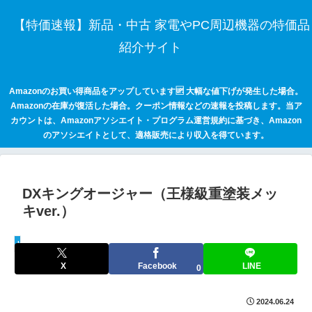
【特価速報】新品・中古 家電やPC周辺機器の特価品
紹介サイト
Amazonのお買い得商品をアップしています🆙 大幅な値下げが発生した場合。
Amazonの在庫が復活した場合。クーポン情報などの速報を投稿します。当ア
カウントは、Amazonアソシエイト・プログラム運営規約に基づき、Amazon
のアソシエイトとして、適格販売により収入を得ています。
DXキングオージャー（王様級重塗装メッ
キver.）
keepaトラッキング
X
Facebook
LINE
0
2024.06.24