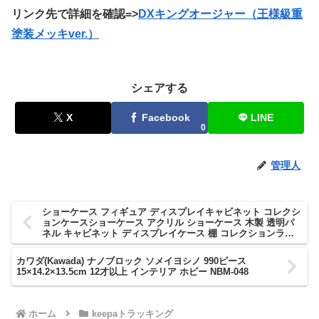
リンク先で詳細を確認=>
DXキングオージャー（王様級重
塗装メッキver.）
シェアする
X
Facebook
LINE
0
管理人
ショーケース フィギュア ディスプレイキャビネット コレクシ
ョンケースショーケース アクリル ショーケース 木製 透明パ
ネル キャビネット ディスプレイケース 棚 コレクションラッ
ク フィギュア グッズ 大容量 ディスプレイケース
90x34x172cm
カワダ(Kawada) ナノブロック ソメイヨシノ 990ピース
15×14.2×13.5cm 12才以上 インテリア ホビー NBM-048
ホーム
keepaトラッキング