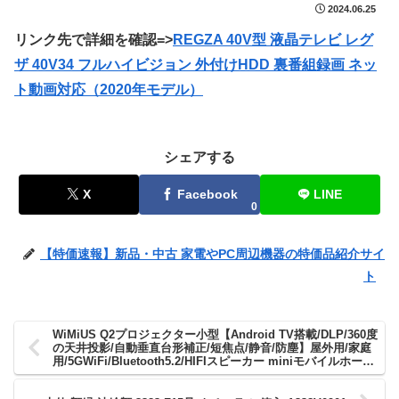
2024.06.25
リンク先で詳細を確認=>
REGZA 40V型 液晶テレビ レグ
ザ 40V34 フルハイビジョン 外付けHDD 裏番組録画 ネッ
ト動画対応（2020年モデル）
シェアする
X
Facebook
LINE
0
【特価速報】新品・中古 家電やPC周辺機器の特価品紹介サイ
ト
WiMiUS Q2プロジェクター小型【Android TV搭載/DLP/360度
の天井投影/自動垂直台形補正/短焦点/静音/防塵】屋外用/家庭
用/5GWiFi/Bluetooth5.2/HIFIスピーカー miniモバイルホーム
シアター Android/iPhone/スマホ/タブレット/パソコ
ン/SWITCH/PS4/DVDプレーヤー対応【日本語取扱書&着脱式