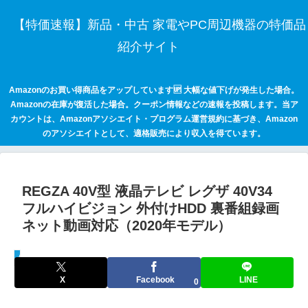
【特価速報】新品・中古 家電やPC周辺機器の特価品
紹介サイト
Amazonのお買い得商品をアップしています🆙 大幅な値下げが発生した場合。
Amazonの在庫が復活した場合。クーポン情報などの速報を投稿します。当ア
カウントは、Amazonアソシエイト・プログラム運営規約に基づき、Amazon
のアソシエイトとして、適格販売により収入を得ています。
REGZA 40V型 液晶テレビ レグザ 40V34
フルハイビジョン 外付けHDD 裏番組録画
ネット動画対応（2020年モデル）
セールハンター 激安情報まとめサイト
X
Facebook
LINE
0