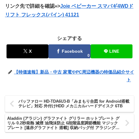
リンク先で詳細を確認=>
Joie ベビーカー スマバギ4WDド
リフト フレックス(パイン) 41121
シェアする
X
Facebook
LINE
0
【特価速報】新品・中古 家電やPC周辺機器の特価品紹介サイ
ト
バッファロー HD-TDA6U3-B「みまもり合図 for Android搭載
テレビ」対応 外付けHDD メカニカルハードデイスク 6TB
Aladdin (アラジン) グラファイト グリラー ホットプレート グ
リル 0.2秒発熱 減煙 油飛沫防止 6段階温度調節機能 マジック
プレート [遠赤グラファイト 搭載] 収納バッグ付 アラジングリ
ーン CAG-G13B(G)