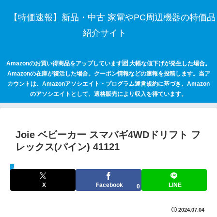
【特価速報】新品・中古 家電やPC周辺機器の特価品
紹介サイト
Amazonのお買い得商品をアップしています🆙 大幅な値下げが発生した場合。
Amazonの在庫が復活した場合。クーポン情報などの速報を投稿します。当ア
カウントは、Amazonアソシエイト・プログラム運営規約に基づき、Amazon
のアソシエイトとして、適格販売により収入を得ています。
Joie ベビーカー スマバギ4WDドリフト フ
レックス(パイン) 41121
セールハンター 激安情報まとめサイト
X
Facebook
LINE
0
2024.07.04