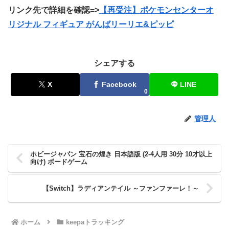
リンク先で詳細を確認=>
【再受注】ポケモンセンターオ
リジナル フィギュア がんばリーリエ&ピッピ
シェアする
X
Facebook
LINE
0
管理人
ホビージャパン 宝石の煌き 日本語版 (2-4人用 30分 10才以上
向け) ボードゲーム
【Switch】ラディアンテイル ～ファンファーレ！～
ホーム
keepaトラッキング