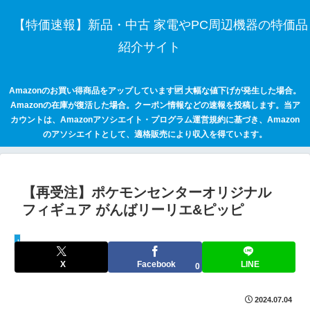
【特価速報】新品・中古 家電やPC周辺機器の特価品
紹介サイト
Amazonのお買い得商品をアップしています🆙 大幅な値下げが発生した場合。
Amazonの在庫が復活した場合。クーポン情報などの速報を投稿します。当ア
カウントは、Amazonアソシエイト・プログラム運営規約に基づき、Amazon
のアソシエイトとして、適格販売により収入を得ています。
【再受注】ポケモンセンターオリジナル
フィギュア がんばリーリエ&ピッピ
keepaトラッキング
X
Facebook
LINE
0
2024.07.04