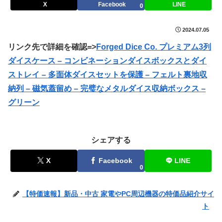
X
Facebook
LINE
0
2024.07.05
リンク先で詳細を確認=>
Forged Dice Co. プレミアム3列
ダイスケース – コンビネーションダイスボックスとダイ
ストレイ – 多面体ダイスセットを保護 – フェルト裏地収
納列 – 磁気蓋留め – 完璧なメタルダイス収納ボックス –
グリーン
シェアする
X
Facebook
LINE
0
【特価速報】新品・中古 家電やPC周辺機器の特価品紹介サイ
ト