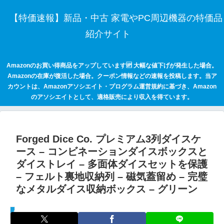
【特価速報】新品・中古 家電やPC周辺機器の特価品
紹介サイト
Amazonのお買い得商品をアップしています🆙 大幅な値下げが発生した場合。
Amazonの在庫が復活した場合。クーポン情報などの速報を投稿します。当ア
カウントは、Amazonアソシエイト・プログラム運営規約に基づき、Amazon
のアソシエイトとして、適格販売により収入を得ています。
Forged Dice Co. プレミアム3列ダイスケ
ース – コンビネーションダイスボックスと
ダイストレイ – 多面体ダイスセットを保護
– フェルト裏地収納列 – 磁気蓋留め – 完璧
なメタルダイス収納ボックス – グリーン
セールハンター 激安情報まとめサイト