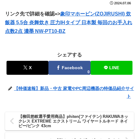
2024.07.06
リンク先で詳細を確認=>
象印マホービン(ZOJIRUSHI) 炊
飯器 5.5合 炎舞炊き 圧力IHタイプ 日本製 毎回のお手入れ
点数2点 濃墨 NW-PT10-BZ
シェアする
X
Facebook
LINE
0
【特価速報】新品・中古 家電やPC周辺機器の特価品紹介サイ
ト
【柳田悠岐選手愛用商品】phiten(ファイテン) RAKUWAネッ
クレス EXTREME エクストリーム ワイヤートルネード ネイ
ビー/ピンク 43cm