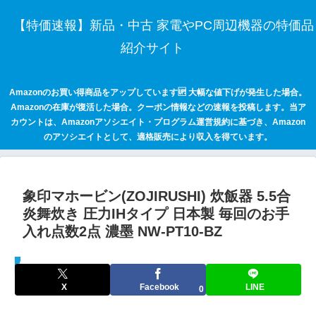
【特価速報】新品・中古 家電やPC周辺機器の特価品
紹介サイト
Amazonのお買い得商品をアップしています🆙 大幅な値下げが発生した場合。
Amazonの在庫が復活した場合。クーポン情報などの速報を投稿します。当ア
カウントは、Amazonアソシエイト・プログラム運営規約に基づき、Amazon
のアソシエイトとして、適格販売により収入を得ています。
象印マホービン(ZOJIRUSHI) 炊飯器 5.5合
炎舞炊き 圧力IHタイプ 日本製 毎回のお手
入れ点数2点 濃墨 NW-PT10-BZ
セールハンター 激安情報まとめサイト
X
Facebook
LINE
0