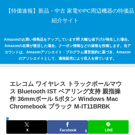
【特価速報】新品・中古 家電やPC周辺機器の特価品
紹介サイト
Amazonのお買い得商品をアップしています🆙 大幅な値下げが発生した場合。
Amazonの在庫が復活した場合。クーポン情報などの速報を投稿します。当ア
カウントは、Amazonアソシエイト・プログラム運営規約に基づき、Amazon
のアソシエイトとして、適格販売により収入を得ています。
エレコム ワイヤレス トラックボールマウ
ス Bluetooth IST ベアリング支持 親指操
作 36mmボール 5ボタン Windows Mac
Chromebook ブラック M-IT11BRBK
セールハンター 激安情報まとめサイト
X
Facebook
LINE
0