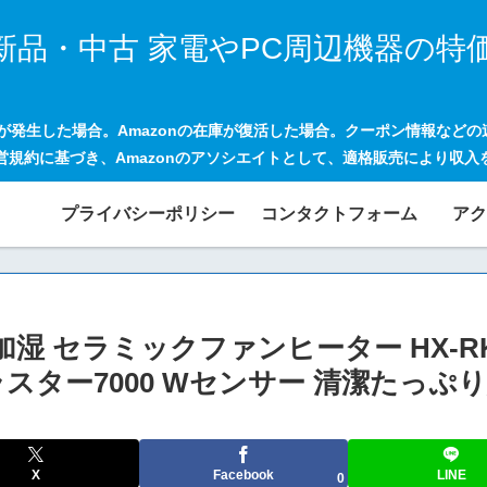
新品・中古 家電やPC周辺機器の特
げが発生した場合。Amazonの在庫が復活した場合。クーポン情報など
営規約に基づき、Amazonのアソシエイトとして、適格販売により収入
プライバシーポリシー
コンタクトフォーム
アク
セラミックファンヒーター HX-RK12-
ラスター7000 Wセンサー 清潔たっぷり
X
Facebook
LINE
0