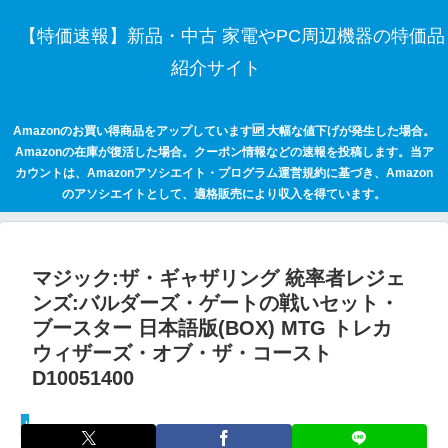
【特価速報】新品・中古 家電やPC周辺機器の特価品
紹介サイト
Amazonのお買い得商品をアップしています🆙 大幅な値下げが発生した場合。
Amazonの在庫が復活した場合。クーポン情報などの速報を投稿します。当ア
カウントは、Amazonアソシエイト・プログラム運営規約に基づき、Amazon
のアソシエイトとして、適格販売により収入を得ています。
マジック:ザ・ギャザリング 統率者レジェ
ンズ:バルダーズ・ゲートの戦いセット・
ブースター 日本語版(BOX) MTG トレカ
ウィザーズ・オブ・ザ・コースト
D10051400
keepaトラッキング