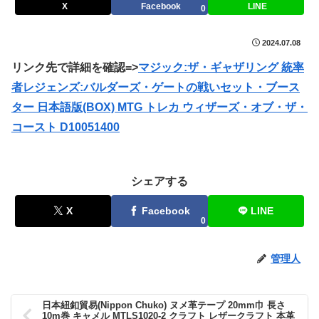
X
Facebook
LINE
0
2024.07.08
リンク先で詳細を確認=>
マジック:ザ・ギャザリング 統率
者レジェンズ:バルダーズ・ゲートの戦いセット・ブース
ター 日本語版(BOX) MTG トレカ ウィザーズ・オブ・ザ・
コースト D10051400
シェアする
X
Facebook
LINE
0
管理人
日本紐釦貿易(Nippon Chuko) ヌメ革テープ 20mm巾 長さ
10m巻 キャメル MTLS1020-2 クラフト レザークラフト 本革